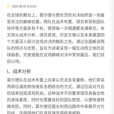
2025-09-03 15:12:57
在足球的舞台上，莫尔德与费伦茨的对决始终是一场备
受关注的巅峰较量。两队在战术布置、球员表现和团队
协作等方面各有千秋，使得每一次相遇都充满悬念。本
文将从战术分析、球员表现、历史交锋以及未来展望四
个方面深入探讨这场对决的精彩之处。通过全面解读两
队的特点与优势，旨在为读者呈现一幅生动而立体的足
球画卷。究竟谁能在这场巅峰对决中笑到最后，我们拭
目以待。
1、战术分析
莫尔德队在战术布置上向来以灵活多变著称，他们常采
用高位逼抢和快速反击相结合的方式，通过压迫对方后
防线来创造进攻机会。这种战术不仅要求球员具备出色
的身体素质，同时也需要良好的团队默契，以便快速转
换攻防。同时，莫尔德还擅长利用边路传中来撕开对方
防线，这使得他们在进攻端显得极具威胁。