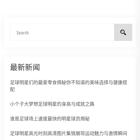
最新新闻
足球明星们的最爱零食揭秘你不知道的美味选择与健康搭
配
小个子大梦想足球明星的身高与成就之路
谁是足球场上速度最快的明星球员揭秘
足球明星高光时刻高清图片集锦展现运动魅力与激情瞬间