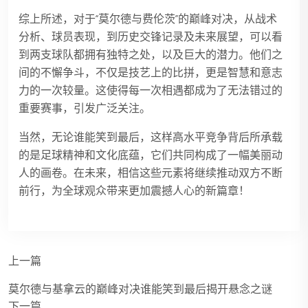
综上所述，对于“莫尔德与费伦茨”的巅峰对决，从战术
分析、球员表现，到历史交锋记录及未来展望，可以看
到两支球队都拥有独特之处，以及巨大的潜力。他们之
间的不懈争斗，不仅是技艺上的比拼，更是智慧和意志
力的一次较量。这使得每一次相遇都成为了无法错过的
重要赛事，引发广泛关注。
当然，无论谁能笑到最后，这样高水平竞争背后所承载
的是足球精神和文化底蕴，它们共同构成了一幅美丽动
人的画卷。在未来，相信这些元素将继续推动双方不断
前行，为全球观众带来更加震撼人心的新篇章！
上一篇
莫尔德与基拿云的巅峰对决谁能笑到最后揭开悬念之谜
下一篇