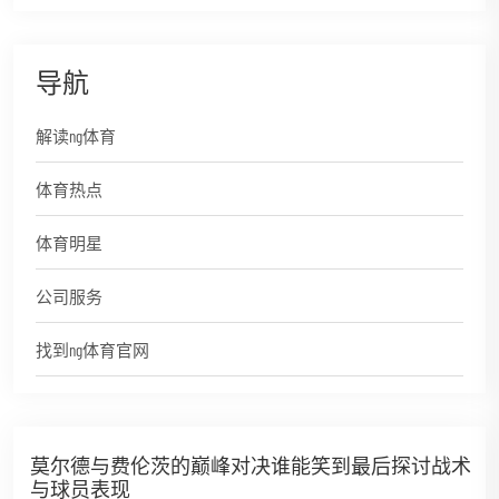
导航
解读ng体育
体育热点
体育明星
公司服务
找到ng体育官网
莫尔德与费伦茨的巅峰对决谁能笑到最后探讨战术
与球员表现