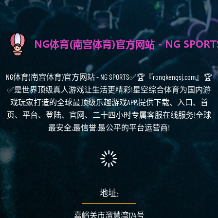
NG体育(南宫体育)官方网站 - NG SPORTS✅🏆『rongkengsj.com』🏆
✅是世界顶级真人游戏让生活更精彩!星空综合体育为国内游
戏玩家打造的全球最顶级乐趣游戏APP,提供下载、入口、首
页、平台、登陆、官网、二十四小时专属客服在线服务!全球
最安全,最信誉,最公平的平台运营商!
地址:
嘉峪关市溜慧湾174号