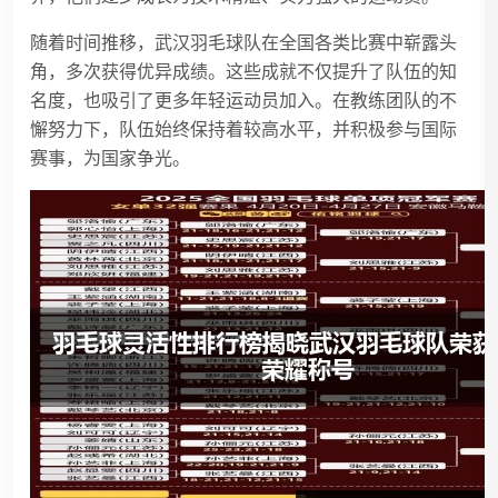
随着时间推移，武汉羽毛球队在全国各类比赛中崭露头
角，多次获得优异成绩。这些成就不仅提升了队伍的知
名度，也吸引了更多年轻运动员加入。在教练团队的不
懈努力下，队伍始终保持着较高水平，并积极参与国际
赛事，为国家争光。