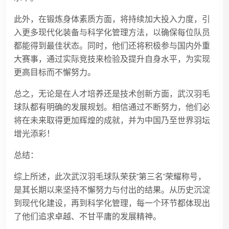
此外，在锻炼身体素质方面，将持续加大投入力度，引
入更多现代化装备与科学化管理方法，以确保每位队员
都能得到最佳状态。同时，他们还将积极参与国内外重
大赛事，通过实际竞技来检验及提升自身水平，为实现
更高目标而不懈努力。
总之，无论是在人才培养还是技术创新方面，武汉羽毛
球队都有明确的发展规划。相信通过不断努力，他们必
将在未来取得更加辉煌的成就，并为中国乃至世界羽坛
增光添彩！
总结：
综上所述，此次武汉羽毛球队荣获“第三名”荣耀称号，
是其长期以来坚持不懈努力与付出的结果。从历史沉淀
到现代化建设，再到科学化管理，每一个环节都体现出
了他们追求卓越、不甘平庸的发展精神。