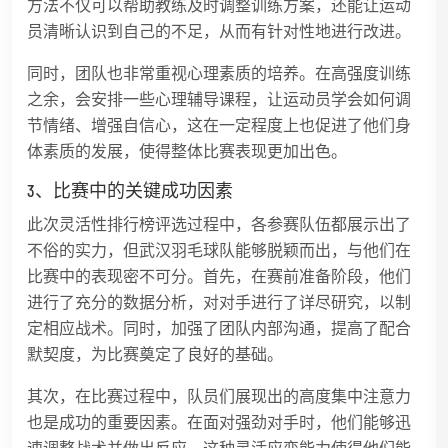
方法不仅可以帮助教练及时调整训练方案，还能让运动
员清晰认识到自己的不足，从而有针对性地进行改进。
同时，团队也非常重视心理素质的培养。在高强度训练
之余，会安排一些心理辅导课程，让运动员学会如何调
节情绪、增强自信心，这在一定程度上也促进了他们身
体素质的发展，使得整体比赛表现更加出色。
3、比赛中的关键成功因素
此次灵活性排行榜评选过程中，各参赛队伍都展示出了
不俗的实力，但武汉羽毛球队能够脱颖而出，与他们在
比赛中的表现密不可分。首先，在赛前准备阶段，他们
进行了充分的数据分析，对对手进行了详尽研究，以制
定相应战术。同时，加强了团队内部沟通，提高了配合
默契度，为比赛奠定了良好的基础。
其次，在比赛过程中，队员们展现出的高度集中注意力
也是成功的重要因素。在面对强劲对手时，他们能够迅
速调整战术并做出反应，这种灵活应变能力使得他们能