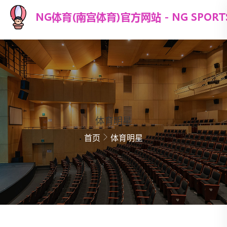
体育明星
首页
体育明星