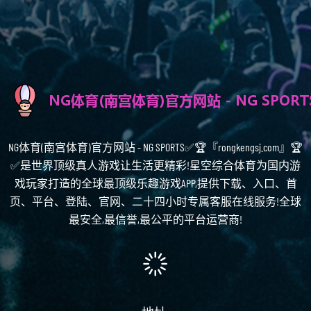
NG体育(南宫体育)官方网站 - NG SPORTS✅🏆『rongkengsj.com』🏆
✅是世界顶级真人游戏让生活更精彩!星空综合体育为国内游
戏玩家打造的全球最顶级乐趣游戏APP,提供下载、入口、首
页、平台、登陆、官网、二十四小时专属客服在线服务!全球
最安全,最信誉,最公平的平台运营商!