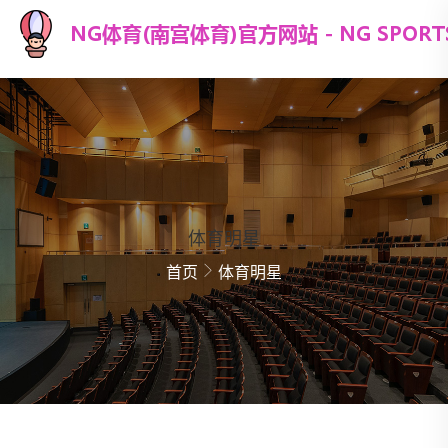
体育明星
首页
体育明星