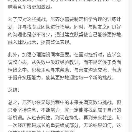
味着竞争将更加激烈。
为了应对这些挑战，厄齐尔需要制定科学合理的训练计
划，并寻找专业团队进行指导。同时，与队友之间良好
的沟通也是必不可少，通过建立默契使自己能够更好地
融入球队战术，提高整体表现。
此外，加强心理建设同样重要。在面对挫折时，应学会
调整心态，从失败中吸取经验教训，而不是沉浸于负面
情绪之中。积极主动寻求帮助，与亲友沟通交流，有助
于提升抗压能力，使其更好地迎接每一个新的挑战。
总结：
总之，厄齐尔在足球旅程中的未来充满变数与挑战，但
只要坚持信念，不断努力，就一定能够找到属于自己的
新机遇。从过去辉煌，到现在挣扎，再到未来希望，每
一次经历都是成长的重要组成部分，无论结果如何，这