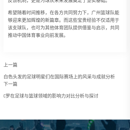
反馈机制，更是为球队未来发展奠定了坚实基础。
希望随着时间推移，在各方共同努力下，广州篮球队能
够迎来更加辉煌的新篇章。而这些宝贵经验不仅适用于
该支球队，也可为其他体育团队提供借鉴与启示，共同
推动中国体育事业向前发展。
上一篇
白色头发的足球明星们在国际赛场上的风采与成就分析
下一篇
C罗在足球与篮球领域的影响力对比分析与探讨