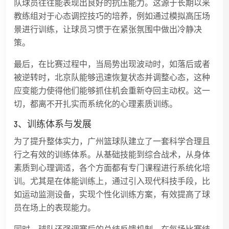
队球员往往能表现出良好的抗压能力。这源于长期以来
教练组对于心态调控技巧的培养，例如通过模拟高压场
景进行训练，让球员习惯于在紧张氛围中做出冷静决
策。
最后，在比赛过程中，当局势出现波动时，如落后或者
被逆转时，北京队能够迅速恢复状态并调整心态，这种
应变能力使得他们能够抓住机会重新夺回主动权。这一
切，都离不开扎实而系统化的心理素质训练。
3、训练体系与发展
为了提升整体实力，广州篮球队建立了一套科学合理且
行之有效的训练体系。从基础技能到综合战术，从身体
素质到心理调适，各个方面都有专门课程进行系统化培
训。尤其是在体能训练上，通过引入现代科技手段，比
如运动监测设备，实现个性化训练方案，有效提高了球
员在场上的表现能力。
同时，球队还强调赛后的总结反馈机制。在每场比赛结