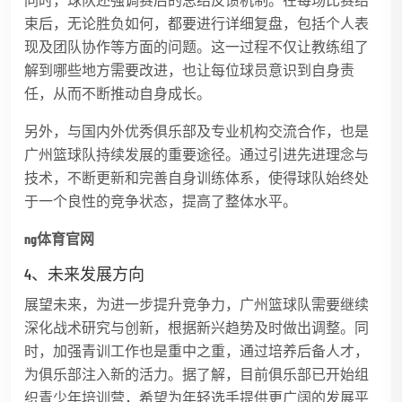
束后，无论胜负如何，都要进行详细复盘，包括个人表
现及团队协作等方面的问题。这一过程不仅让教练组了
解到哪些地方需要改进，也让每位球员意识到自身责
任，从而不断推动自身成长。
另外，与国内外优秀俱乐部及专业机构交流合作，也是
广州篮球队持续发展的重要途径。通过引进先进理念与
技术，不断更新和完善自身训练体系，使得球队始终处
于一个良性的竞争状态，提高了整体水平。
ng体育官网
4、未来发展方向
展望未来，为进一步提升竞争力，广州篮球队需要继续
深化战术研究与创新，根据新兴趋势及时做出调整。同
时，加强青训工作也是重中之重，通过培养后备人才，
为俱乐部注入新的活力。据了解，目前俱乐部已开始组
织青少年培训营，希望为年轻选手提供更广阔的发展平