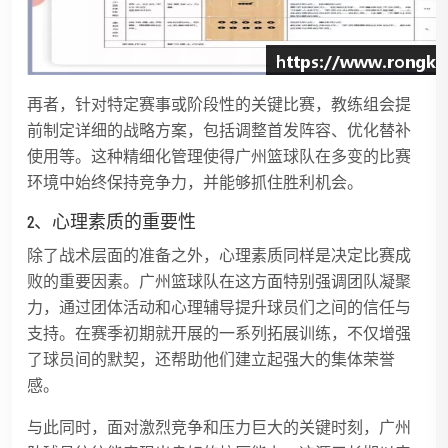
再者，针对特定赛事或阶段性的关键比赛，教练组会提
前制定详细的战略方案，包括调整首发阵容、优化替补
使用等。这种精细化管理使得广州篮球队在多变的比赛
环境中始终保持竞争力，并能够抓住胜利机会。
2、心理素质的重要性
除了战术层面的准备之外，心理素质同样是决定比赛成
败的重要因素。广州篮球队在这方面特别强调团队凝聚
力，通过团体活动和心理辅导提升球员们之间的信任与
支持。在赛季初期就开展的一系列拓展训练，不仅增强
了球员间的默契，还帮助他们建立起强大的集体荣誉
感。
与此同时，面对激烈竞争和压力巨大的关键时刻，广州