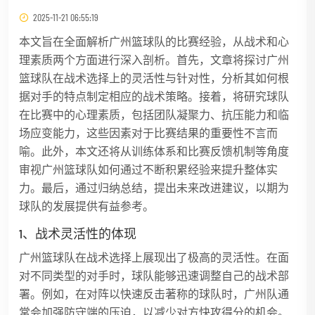
2025-11-21 06:55:19
本文旨在全面解析广州篮球队的比赛经验，从战术和心
理素质两个方面进行深入剖析。首先，文章将探讨广州
篮球队在战术选择上的灵活性与针对性，分析其如何根
据对手的特点制定相应的战术策略。接着，将研究球队
在比赛中的心理素质，包括团队凝聚力、抗压能力和临
场应变能力，这些因素对于比赛结果的重要性不言而
喻。此外，本文还将从训练体系和比赛反馈机制等角度
审视广州篮球队如何通过不断积累经验来提升整体实
力。最后，通过归纳总结，提出未来改进建议，以期为
球队的发展提供有益参考。
1、战术灵活性的体现
广州篮球队在战术选择上展现出了极高的灵活性。在面
对不同类型的对手时，球队能够迅速调整自己的战术部
署。例如，在对阵以快速反击著称的球队时，广州队通
常会加强防守端的压迫，以减少对方快攻得分的机会。