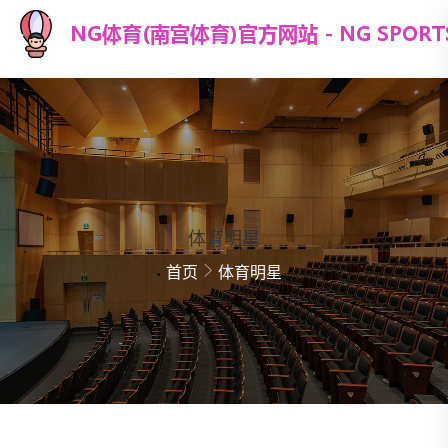
体育明星
首页
体育明星