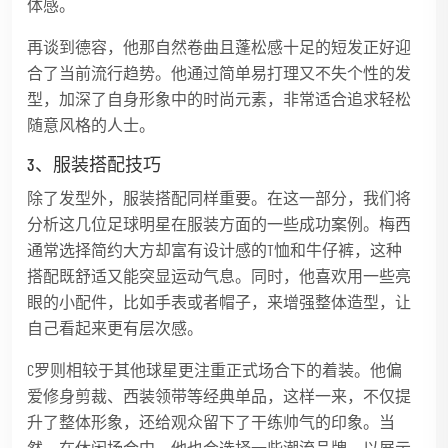
体感。
再谈到德容，他那自然卷曲且蓬松感十足的短发正好迎
合了当前流行趋势。他通过简单易打理又不失个性的发
型，加深了自身形象中的时尚元素，非常适合追求轻松
随意风格的人士。
3、服装搭配技巧
除了发型外，服装搭配同样重要。在这一部分，我们将
分析这几位足球明星在服装方面的一些成功案例。梅西
通常选择简约大方却富有设计感的T恤和牛仔裤，这种
搭配既舒适又能突显运动气息。同时，他喜欢用一些亮
眼的小配件，比如手表或者帽子，来增强整体造型，让
自己看起来更有层次感。
C罗则相较于其他球星更注重正式场合下的着装。他偏
爱修身剪裁、西装领带等经典单品，这样一来，不仅提
升了整体形象，还给观众留下了干练帅气的印象。当
然，在休闲场合中，他也会选择一些潮流品牌，以展示