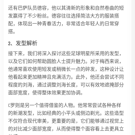
还有巴萨队员德容，他以其清新的形象和自然卷曲的短
发赢得了不少粉丝。德容往往选择简洁大方的服装搭
配，体现出一种青春活力，非常适合年轻人的日常穿
搭。
2、发型解析
接下来，我们将深入探讨这些足球明星所采用的发型，
以及它们如何帮助圆脸人士提升魅力。对于梅西来说，
他通常喜欢使用短发或稍微长一点的碎发，这种设计让
他看起来更加精神且充满活力。此外，他还会尝试不同
程度的刘海，通过调整刘海长度，可以有效地遮掩部分
面部宽度，使得整体效果更加协调。
C罗则是另一个值得借鉴的人物。他常常尝试各种各样
的新潮发型，比如经典的小平头或侧边剃光。这些造型
不仅符合现代审美，更重要的是，它们能够通过视觉上
的对比减少面部宽度，从而使得整个面容看上去更具立