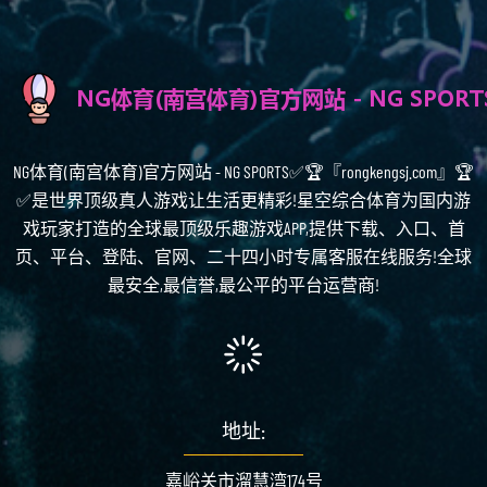
NG体育(南宫体育)官方网站 - NG SPORTS✅🏆『rongkengsj.com』🏆
✅是世界顶级真人游戏让生活更精彩!星空综合体育为国内游
戏玩家打造的全球最顶级乐趣游戏APP,提供下载、入口、首
页、平台、登陆、官网、二十四小时专属客服在线服务!全球
最安全,最信誉,最公平的平台运营商!
地址:
嘉峪关市溜慧湾174号