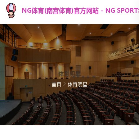
体育明星
首页
体育明星