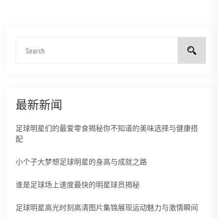
最新新闻
足球明星们的最爱零食揭秘你不知道的美味选择与健康搭
配
小个子大梦想足球明星的身高与成就之路
谁是足球场上速度最快的明星球员揭秘
足球明星高光时刻高清图片集锦展现运动魅力与激情瞬间