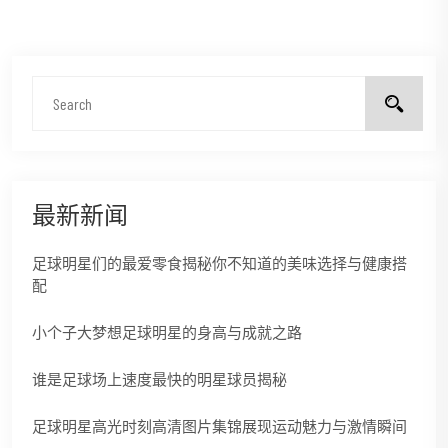
最新新闻
足球明星们的最爱零食揭秘你不知道的美味选择与健康搭
配
小个子大梦想足球明星的身高与成就之路
谁是足球场上速度最快的明星球员揭秘
足球明星高光时刻高清图片集锦展现运动魅力与激情瞬间