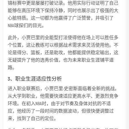
锦标赛中更是屡屡打破记录。他用实际行动证明了自己
能够在高压环境下保持冷静，同时也展示出了极强的大
心脏特质。这一切都为他赢得了广泛赞誉，并吸引了
NBA球探们的目光。
此外，小贾巴里的全能型打法使得他在场上可以胜任多
个位置，这让教练可以根据战术需求来灵活使用他。不
论是得分、篮板，还是助攻，他都能提供稳定输出，这
无疑提升了他的选秀价值，也为未来职业生涯铺平道
路。
3、职业生涯适应性分析
进入职业联赛后，小贾巴里·史密斯面临着全新的挑战。
从大学到职业，他需要快速适应更高水平、更激烈竞争
环境。在初入NBA时，由于对节奏及身体对抗的不适
应，他经历了一段时间的数据波动，但很快便调整过
来，找到了自己的定位。