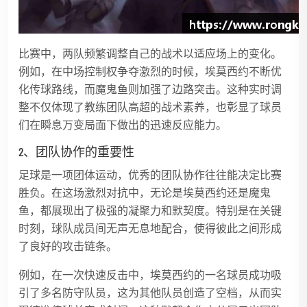
比赛中，两队频繁调整自己的战术以适应场上的变化。
例如，在中场控制权争夺激烈的时候，埃莫西约不断优
化传球路线，而魔鬼鱼则加强了边路突击。这种实时调
整不仅体现了教练团队高超的战术素养，也彰显了球员
们在瞬息万变局面下做出的迅速反应能力。
2、团队协作的重要性
足球是一项团体运动，优秀的团队协作往往能决定比赛
胜负。在这场激烈对抗中，无论是埃莫西约还是魔鬼
鱼，都展现出了极强的凝聚力和默契度。特别是在关键
时刻，球队成员间无声无息地配合，使得彼此之间形成
了良好的攻击链条。
例如，在一次快速反击中，埃莫西约的一名球员成功吸
引了多名防守队员，这为其他队员创造了空档，从而实