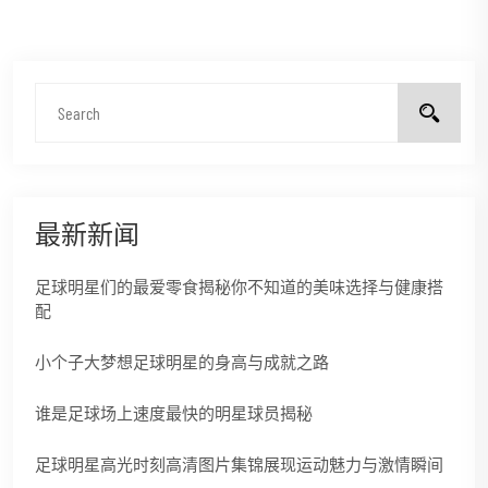
最新新闻
足球明星们的最爱零食揭秘你不知道的美味选择与健康搭
配
小个子大梦想足球明星的身高与成就之路
谁是足球场上速度最快的明星球员揭秘
足球明星高光时刻高清图片集锦展现运动魅力与激情瞬间