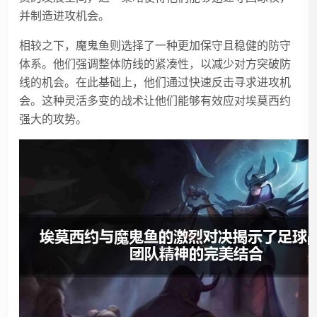
并制造进攻机会。
相较之下，魔鬼鱼则选择了一种更加保守且稳健的防守
体系。他们强调整体防线的紧凑性，以减少对方突破防
线的机会。在此基础上，他们通过快速反击寻求进攻机
会。这种灵活多变的战术让他们能够有效应对埃莫西约
强大的攻势。