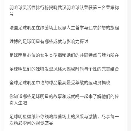
羽毛球灵活性排行榜揭晓武汉羽毛球队荣获第三名荣耀称
号
法国足球明星在绿茵场上反思人生哲学与追求梦想的旅程
姓博的足球明星有哪些成就与影响力探讨
足球明星心仪的女生类型揭秘她们的共同特点与魅力所在
足球明星们的独特发型风格大揭秘时尚与个性的完美结合
全球足球明星中谁的球品最高最受尊敬的运动员揭晓
你知道哪些足球明星的故事和成就吗一起来了解他们的传
奇人生吧
足球明星壁纸带你领略绿茵场上的风采与激情，尽享每一
次精彩瞬间的视觉盛宴