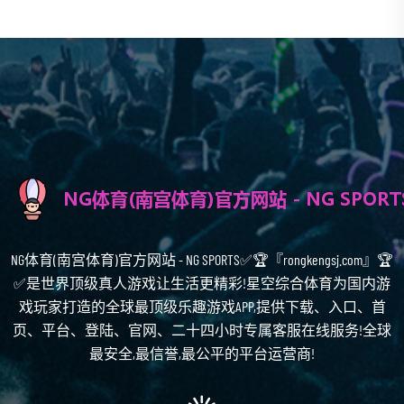
NG体育(南宫体育)官方网站 - NG SPORTS✅🏆『rongkengsj.com』🏆
✅是世界顶级真人游戏让生活更精彩!星空综合体育为国内游
戏玩家打造的全球最顶级乐趣游戏APP,提供下载、入口、首
页、平台、登陆、官网、二十四小时专属客服在线服务!全球
最安全,最信誉,最公平的平台运营商!