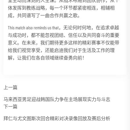
堂生动而深刻的人生课。从战术布局到团队协作，从个
体发挥到教练战略，每一个环节都紧密相连，相辅相
成，共同谱写了一曲合作共赢之歌。
This match also reminds us that，无论何时何地，在追求卓越
与成功时，都不能忽视团结、信任以及共同奋斗的重要
意义。在未来，我们期待更多这样的精彩赛事不仅能带
给我们视觉享受，还能启迪我们对于生活及工作的理
解，让我们在各自领域继续奋勇向前！
上一篇
马来西亚男足迎战韩国队力争在主场展现实力与斗志
下一篇
拜仁与尤文图斯次回合精彩对决录像回放及赛后分析