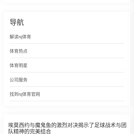
导航
解读ng体育
体育热点
体育明星
公司服务
找到ng体育官网
埃莫西约与魔鬼鱼的激烈对决揭示了足球战术与团
队精神的完美结合