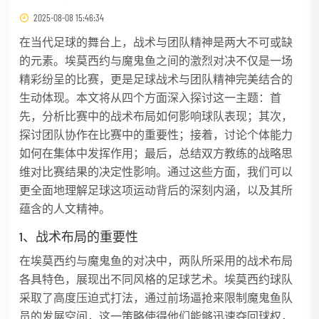
2025-08-08 15:46:34
在当代足球的舞台上，战术与团队精神是两大不可或缺
的元素。埃莫西约与魔鬼鱼之间的激烈对决不仅是一场
精彩纷呈的比赛，更是足球战术与团队精神完美结合的
生动体现。本文将从四个方面深入探讨这一主题：首
先，分析比赛中的战术布局如何影响球队表现；其次，
探讨团队协作在比赛中的重要性；接着，讨论个体能力
如何在集体中发挥作用；最后，总结双方教练的战略思
维对比赛结果的决定性影响。通过这些方面，我们可以
更全面地理解足球这项运动背后的深刻内涵，以及其所
蕴含的人文精神。
1、战术布局的重要性
在埃莫西约与魔鬼鱼的对决中，两队所采用的战术布局
各具特色，展现出不同风格的足球艺术。埃莫西约球队
采取了高度压迫式打法，通过前场逼抢来限制魔鬼鱼队
员的发展空间，这一策略使得他们能够迅速夺回球权，