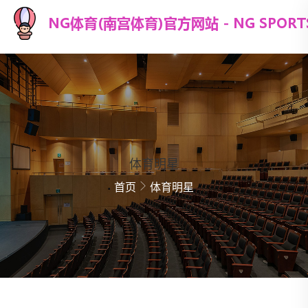
体育明星
首页
体育明星