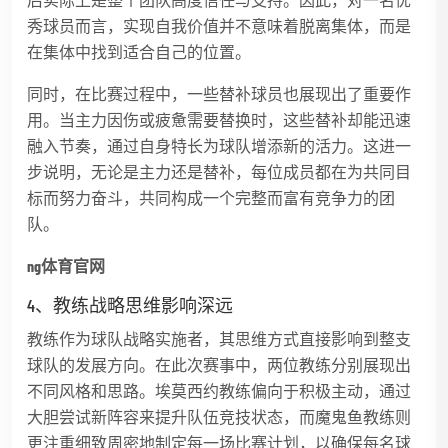
秀球员而言，实现自我价值并不意味着脱离集体，而是
在集体中找到适合自己的位置。
同时，在比赛过程中，一些替补球员也展现出了重要作
用。当主力因伤或疲惫需要替换时，这些替补却能迅速
融入节奏，通过自身特长为球队增添新的活力。这进一
步说明，无论是主力还是替补，每位成员都在为共同目
标而努力奋斗，共同构成一个完整而富有竞争力的团
队。
ng体育官网
4、教练战略思维影响深远
教练作为球队战略实施者，其思维方式直接影响到整支
球队的发展方向。在此次赛事中，两位教练分别展现出
不同风格和思路。埃莫西约教练偏向于积极主动，通过
大胆尝试新阵容来提升队伍竞技状态，而魔鬼鱼教练则
更注重细致周密地制定每一场比赛计划，以确保每名球