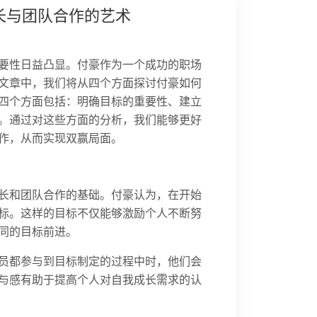
长与团队合作的艺术
要性日益凸显。付豪作为一个成功的职场
文章中，我们将从四个方面探讨付豪如何
四个方面包括：明确目标的重要性、建立
。通过对这些方面的分析，我们能够更好
作，从而实现双赢局面。
长和团队合作的基础。付豪认为，在开始
标。这样的目标不仅能够激励个人不断努
同的目标前进。
员都参与到目标制定的过程中时，他们会
与感有助于提高个人对自我成长需求的认