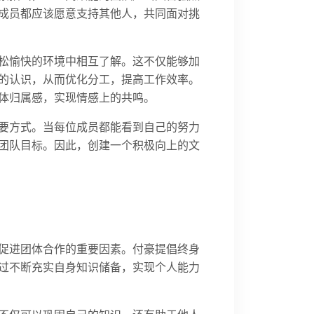
成员都应该愿意支持其他人，共同面对挑
松愉快的环境中相互了解。这不仅能够加
的认识，从而优化分工，提高工作效率。
体归属感，实现情感上的共鸣。
要方式。当每位成员都能看到自己的努力
团队目标。因此，创建一个积极向上的文
促进团体合作的重要因素。付豪提倡终身
过不断充实自身知识储备，实现个人能力