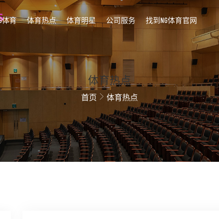
G体育
体育热点
体育明星
公司服务
找到NG体育官网
体育热点
首页
体育热点