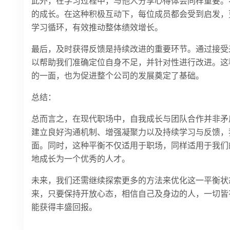
此外，在学习过程中，与他人分享心得体会同样重要。
的成长。在这种积极互动下，每位成员都会受到启发，
学习循环，有效推动整体绩效增长。
最后，及时获得反馈是持续改进的重要环节。通过接受
以帮助我们准确定位自身不足，并针对性进行改进。这
的一面，也为促进整个公司的发展奠定了基础。
总结：
总而言之，在现代职场中，自我成长与团队合作并非矛
建立良好沟通机制、增强凝聚力以及持续学习与反馈，
面。同时，这种平衡不仅适用于职场，同样适用于我们
地成长为一个优秀的人才。
未来，我们还需继续探索更多的方法来优化这一平衡状
来，只要保持开放心态，相信自己及身边的人，一切皆
能获得丰盛回报。