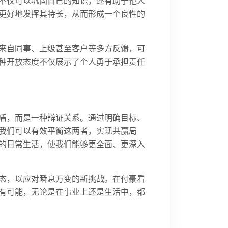
不仅可以巩固自己的知识，还有助于他人
更好地发挥其特长，从而形成一个良性的
来自同事、上级甚至客户等多方反馈，可
种开放态度不仅展示了个人勇于承担责任
盾，而是一种辩证关系。通过明确目标、
我们可以有效平衡这两者，实现共赢局
的日常生活，使我们能够更全面、更深入
态，以应对瞬息万变的新挑战。在付豪看
有可能，无论是在事业上还是生活中，都