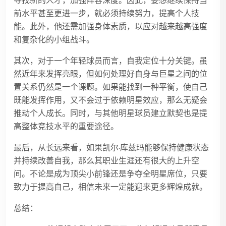
前水平甚至更进一步，就必须持续努力，提高个人技
能。此外，他还需加强身体素质，以应对越来越高强度
和复杂化的小组战斗。
其次，对于一个年轻球员而言，自我定位十分关键。虽
然近年来发挥亮眼，但如何处理好自身与巨星之间的位
置关系仍然是一个课题。如果能找到一种平衡，使自己
既能发挥作用，又不会过于依赖明星效应，那么无疑会
推动个人成长。同时，与其他明星球员建立默契也是提
高整体竞技水平的重要途径。
最后，从长远来看，如果凯尔·库兹玛能够保持健康状态
并持续改善自我，那么其职业生涯还有很大的上升空
间。不论是成为顶尖小前锋还是争夺全明星席位，只要
致力于提高自己，相信未来一定能迎来更多辉煌成就。
总结：