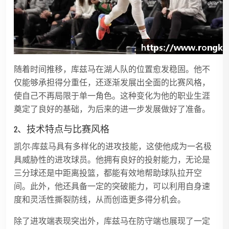
随着时间推移，库兹马在湖人队的位置愈发稳固。他不
仅能够承担得分重任，还逐渐发展出全面的比赛风格，
使自己不再局限于单一角色。这种变化为他的职业生涯
奠定了良好的基础，为后来的进一步发展做好了准备。
2、技术特点与比赛风格
凯尔·库兹马具有多样化的进攻技能，这使他成为一名极
具威胁性的进攻球员。他拥有良好的投射能力，无论是
三分球还是中距离投篮，都能有效地帮助球队拉开空
间。此外，他还具备一定的突破能力，可以利用自身速
度和灵活性撕裂防线，从而创造更多得分机会。
除了进攻端表现突出外，库兹马在防守端也展现了一定