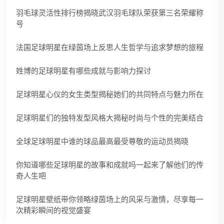
羽毛球灵活性排行榜揭晓武汉羽毛球队荣获第三名荣耀称
号
法国足球明星在绿茵场上反思人生哲学与追求梦想的旅程
姓博的足球明星有哪些成就与影响力探讨
足球明星心仪的女生类型揭秘她们的共同特点与魅力所在
足球明星们的独特发型风格大揭秘时尚与个性的完美结合
全球足球明星中谁的球品最高最受尊敬的运动员揭晓
你知道哪些足球明星的故事和成就吗一起来了解他们的传
奇人生吧
足球明星壁纸带你领略绿茵场上的风采与激情，尽享每一
次精彩瞬间的视觉盛宴