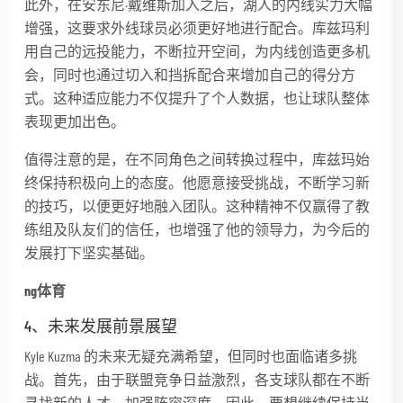
此外，在安东尼·戴维斯加入之后，湖人的内线实力大幅
增强，这要求外线球员必须更好地进行配合。库兹玛利
用自己的远投能力，不断拉开空间，为内线创造更多机
会，同时也通过切入和挡拆配合来增加自己的得分方
式。这种适应能力不仅提升了个人数据，也让球队整体
表现更加出色。
值得注意的是，在不同角色之间转换过程中，库兹玛始
终保持积极向上的态度。他愿意接受挑战，不断学习新
的技巧，以便更好地融入团队。这种精神不仅赢得了教
练组及队友们的信任，也增强了他的领导力，为今后的
发展打下坚实基础。
ng体育
4、未来发展前景展望
Kyle Kuzma 的未来无疑充满希望，但同时也面临诸多挑
战。首先，由于联盟竞争日益激烈，各支球队都在不断
寻找新的人才，加强阵容深度。因此，要想继续保持当