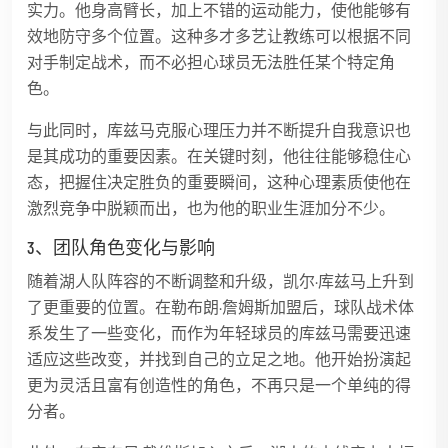
实力。他身高臂长，加上不错的运动能力，使他能够有
效地防守多个位置。这种多才多艺让教练可以根据不同
对手制定战术，而不必担心球员无法胜任某个特定角
色。
与此同时，库兹马克服心理压力并不断提升自我意识也
是其成功的重要因素。在关键时刻，他往往能够稳住心
态，把握住决定胜负的重要瞬间，这种心理素质使他在
激烈竞争中脱颖而出，也为他的职业生涯加分不少。
3、团队角色变化与影响
随着湖人队阵容的不断调整和升级，凯尔·库兹马上升到
了更重要的位置。在勒布朗·詹姆斯加盟后，球队战术体
系发生了一些变化，而作为年轻球员的库兹马需要迅速
适应这些改变，并找到自己的立足之地。他开始扮演起
更为灵活且富有创造性的角色，不再只是一个单纯的得
分者。