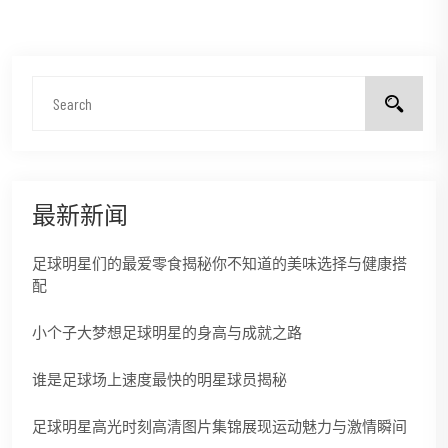
最新新闻
足球明星们的最爱零食揭秘你不知道的美味选择与健康搭
配
小个子大梦想足球明星的身高与成就之路
谁是足球场上速度最快的明星球员揭秘
足球明星高光时刻高清图片集锦展现运动魅力与激情瞬间