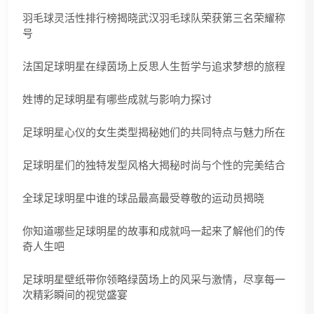
羽毛球灵活性排行榜揭晓武汉羽毛球队荣获第三名荣耀称
号
法国足球明星在绿茵场上反思人生哲学与追求梦想的旅程
姓博的足球明星有哪些成就与影响力探讨
足球明星心仪的女生类型揭秘她们的共同特点与魅力所在
足球明星们的独特发型风格大揭秘时尚与个性的完美结合
全球足球明星中谁的球品最高最受尊敬的运动员揭晓
你知道哪些足球明星的故事和成就吗一起来了解他们的传
奇人生吧
足球明星壁纸带你领略绿茵场上的风采与激情，尽享每一
次精彩瞬间的视觉盛宴