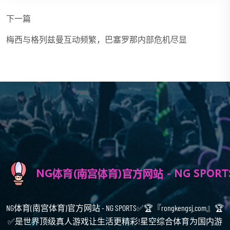
下一篇
梅西与格列兹曼互动频繁，巴塞罗那内部危机尽显
NG体育(南宫体育)官方网站 - NG SPORTS✅🏆『rongkengsj.com』🏆
✅是世界顶级真人游戏让生活更精彩!星空综合体育为国内游