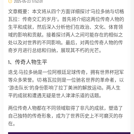
2025-05-23 17:52:01
文章概要：本文将从四个方面详细探讨“马拉多纳与切格
瓦拉：传奇交汇的岁月”。首先将介绍这两位传奇人物的
生平和成就，然后深入分析他们在政治、文化、体育领
域的影响和贡献。接着探讨两人之间可能存在的相似之
处以及对世界的不同影响。最后，对两位传奇人物的传
奇岁月进行总结和归纳，展现其不朽的光芒。
1、传奇人物生平
迭戈·马拉多纳是一位阿根廷足球传奇，拥有世界杯冠军
等众多荣誉。切·格瓦拉则是一位驰名世界的革命者，以
“游击队长”的身份影响了拉丁美洲的解放运动。两人生
平的成就和遭遇无疑是世人津津乐道的话题。
两位传奇人物都在不同领域取得了非凡的成就，塑造了
自己独特的传奇形象，成为了世界历史上不可磨灭的存
在。