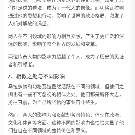
们对足球的看法，成为了一代人的偶像。而切格瓦拉则
通过他的思想和行动，影响了世界的政治格局，激发了
人们对解放的渴望。
两人在不同领域的影响力相互交融，产生了更广泛和深
远的影响，影响了整个世界的发展和变革。
两位传奇人物的影响力超越了个人，成为了历史的见证
者和引领者。
3、相似之处与不同影响
马拉多纳和切格瓦拉虽然活跃在不同的领域，但他们之
间也有一些不可忽视的相似之处。他们都是胸怀大志，
勇往直前，为自己所坚信的事业奋斗终生。
然而，两人的影响力和贡献却各具特色，体现在政治、
文化和体育等方面。这种不同的影响力也恰恰突显了他
们各自在不同领域的独特价值和意义。