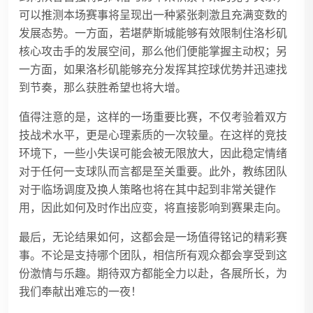
可以推测本场赛事将呈现出一种紧张刺激且充满变数的
发展态势。一方面，若堪萨斯城能够有效限制住洛杉矶
核心攻击手的发展空间，那么他们便能掌握主动权；另
一方面，如果洛杉矶能够充分发挥其控球优势并迅速找
到节奏，那么获胜希望也将大增。
值得注意的是，这样的一场重要比赛，不仅考验着双方
技战术水平，更是心理素质的一次较量。在这样的竞技
环境下，一些小失误可能会被无限放大，因此稳定情绪
对于任何一支球队而言都是至关重要。此外，教练团队
对于临场调度及换人策略也将在其中起到非常关键作
用，因此如何及时作出应变，将直接影响到赛果走向。
最后，无论结果如何，这都会是一场值得铭记的精彩赛
事。不论是支持哪个团队，相信所有观众都会享受到这
份激情与乐趣。期待双方都能全力以赴，各展所长，为
我们奉献出难忘的一夜！