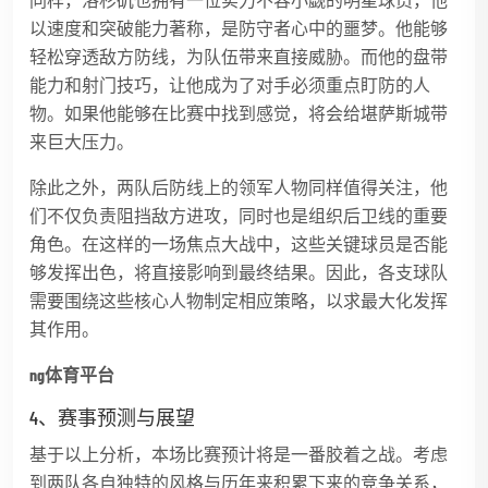
以速度和突破能力著称，是防守者心中的噩梦。他能够
轻松穿透敌方防线，为队伍带来直接威胁。而他的盘带
能力和射门技巧，让他成为了对手必须重点盯防的人
物。如果他能够在比赛中找到感觉，将会给堪萨斯城带
来巨大压力。
除此之外，两队后防线上的领军人物同样值得关注，他
们不仅负责阻挡敌方进攻，同时也是组织后卫线的重要
角色。在这样的一场焦点大战中，这些关键球员是否能
够发挥出色，将直接影响到最终结果。因此，各支球队
需要围绕这些核心人物制定相应策略，以求最大化发挥
其作用。
ng体育平台
4、赛事预测与展望
基于以上分析，本场比赛预计将是一番胶着之战。考虑
到两队各自独特的风格与历年来积累下来的竞争关系，