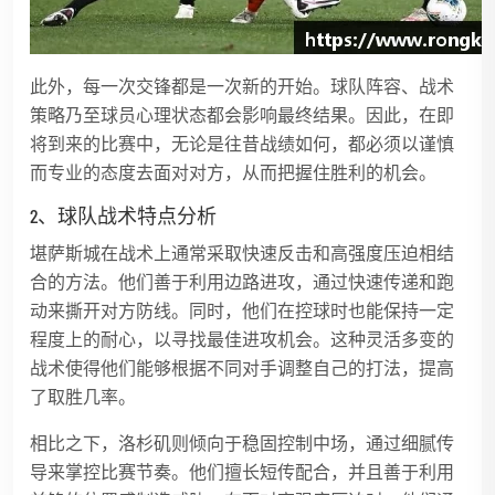
此外，每一次交锋都是一次新的开始。球队阵容、战术
策略乃至球员心理状态都会影响最终结果。因此，在即
将到来的比赛中，无论是往昔战绩如何，都必须以谨慎
而专业的态度去面对对方，从而把握住胜利的机会。
2、球队战术特点分析
堪萨斯城在战术上通常采取快速反击和高强度压迫相结
合的方法。他们善于利用边路进攻，通过快速传递和跑
动来撕开对方防线。同时，他们在控球时也能保持一定
程度上的耐心，以寻找最佳进攻机会。这种灵活多变的
战术使得他们能够根据不同对手调整自己的打法，提高
了取胜几率。
相比之下，洛杉矶则倾向于稳固控制中场，通过细腻传
导来掌控比赛节奏。他们擅长短传配合，并且善于利用