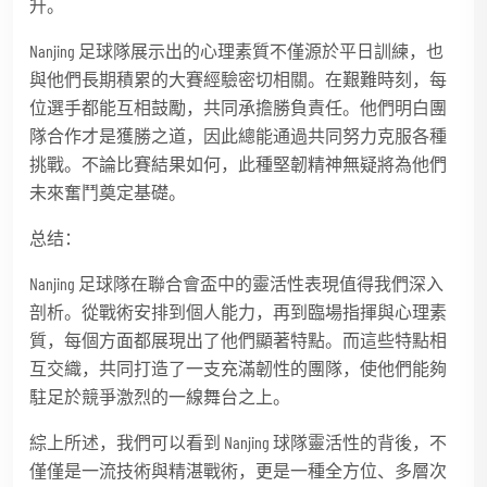
升。
Nanjing 足球隊展示出的心理素質不僅源於平日訓練，也
與他們長期積累的大賽經驗密切相關。在艱難時刻，每
位選手都能互相鼓勵，共同承擔勝負責任。他們明白團
隊合作才是獲勝之道，因此總能通過共同努力克服各種
挑戰。不論比賽結果如何，此種堅韌精神無疑將為他們
未來奮鬥奠定基礎。
总结：
Nanjing 足球隊在聯合會盃中的靈活性表現值得我們深入
剖析。從戰術安排到個人能力，再到臨場指揮與心理素
質，每個方面都展現出了他們顯著特點。而這些特點相
互交織，共同打造了一支充滿韌性的團隊，使他們能夠
駐足於競爭激烈的一線舞台之上。
綜上所述，我們可以看到 Nanjing 球隊靈活性的背後，不
僅僅是一流技術與精湛戰術，更是一種全方位、多層次