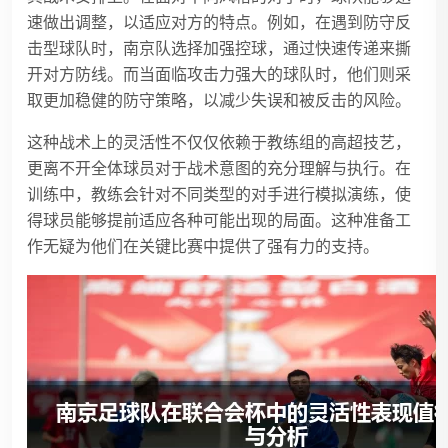
速做出调整，以适应对方的特点。例如，在遇到防守反
击型球队时，南京队选择加强控球，通过快速传递来撕
开对方防线。而当面临攻击力强大的球队时，他们则采
取更加稳健的防守策略，以减少失误和被反击的风险。
这种战术上的灵活性不仅仅依赖于教练组的高超技艺，
更离不开全体球员对于战术意图的充分理解与执行。在
训练中，教练会针对不同类型的对手进行模拟演练，使
得球员能够提前适应各种可能出现的局面。这种准备工
作无疑为他们在关键比赛中提供了强有力的支持。