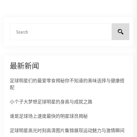
最新新闻
足球明星们的最爱零食揭秘你不知道的美味选择与健康搭
配
小个子大梦想足球明星的身高与成就之路
谁是足球场上速度最快的明星球员揭秘
足球明星高光时刻高清图片集锦展现运动魅力与激情瞬间