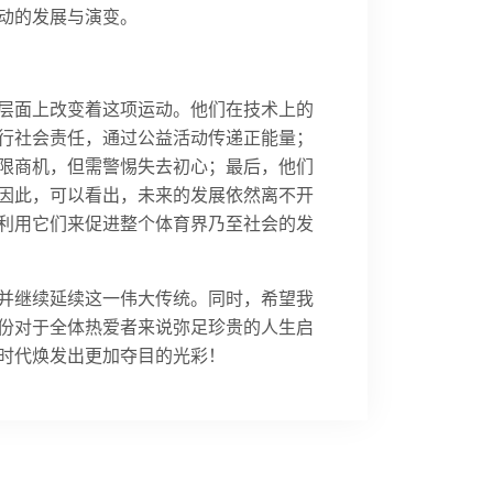
动的发展与演变。
层面上改变着这项运动。他们在技术上的
行社会责任，通过公益活动传递正能量；
限商机，但需警惕失去初心；最后，他们
因此，可以看出，未来的发展依然离不开
利用它们来促进整个体育界乃至社会的发
并继续延续这一伟大传统。同时，希望我
份对于全体热爱者来说弥足珍贵的人生启
时代焕发出更加夺目的光彩！