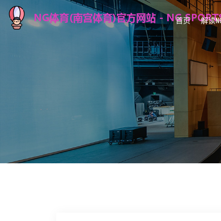
首页
解读N