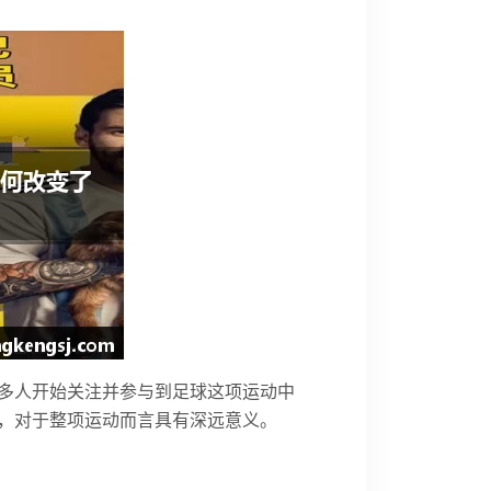
多人开始关注并参与到足球这项运动中
，对于整项运动而言具有深远意义。