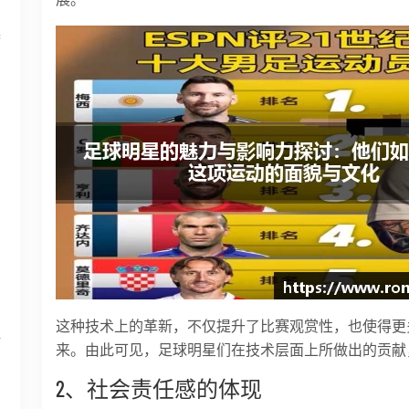
梦
与
的
员
这种技术上的革新，不仅提升了比赛观赏性，也使得更
解
来。由此可见，足球明星们在技术层面上所做出的贡献
2、社会责任感的体现
，