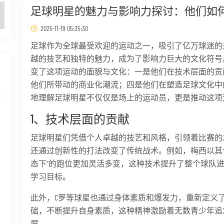
足球明星的魅力与影响力探讨：他们如
2025-11-19 05:35:30
足球作为全球最受欢迎的运动之一，吸引了亿万球迷的
越的技艺和独特的魅力，成为了影响力巨大的文化符号
变了这项运动的面貌与文化：一是他们在技术层面的贡
他们所带动的商业化潮流；四是他们在塑造足球文化中
择
地理解足球明星不仅仅是场上的运动员，更是推动这项
1、技术层面的贡献
足球明星们凭借个人卓越的技艺和风格，引领着比赛的
还通过创新性的打法改变了传统战术。例如，梅西以其
态下”的跑位更加灵活多变，这种技术提升了整个球队
学习目标。
与
此外，C罗等球星也通过身体素质和爆发力，重新定义
础，不断提升自身素质，这种精神激励着无数青少年追
三
展。