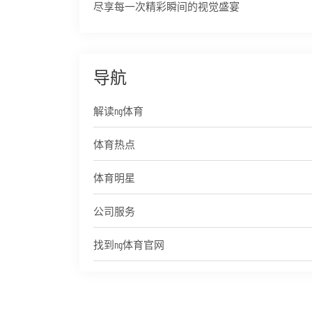
尽享每一次精彩瞬间的视觉盛宴
导航
解读ng体育
体育热点
体育明星
公司服务
找到ng体育官网