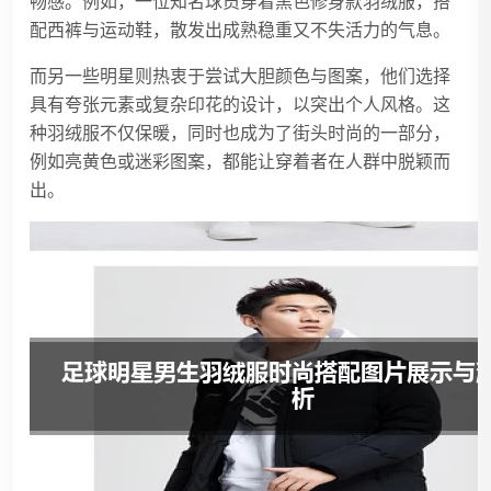
畅感。例如，一位知名球员穿着黑色修身款羽绒服，搭
配西裤与运动鞋，散发出成熟稳重又不失活力的气息。
而另一些明星则热衷于尝试大胆颜色与图案，他们选择
具有夸张元素或复杂印花的设计，以突出个人风格。这
种羽绒服不仅保暖，同时也成为了街头时尚的一部分，
例如亮黄色或迷彩图案，都能让穿着者在人群中脱颖而
出。