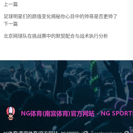
上一篇
足球明星们的颜值变化揭秘你心目中的帅哥是否更帅了
下一篇
北京网球队在挑战赛中的默契配合与战术执行分析