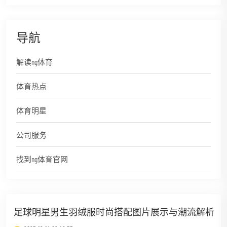
导航
解读ng体育
体育热点
体育明星
公司服务
找到ng体育官网
足球明星男生羽绒服时尚搭配图片展示与潮流解析