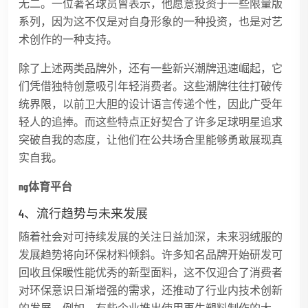
无二。一位著名球员曾表示，他愿意投资于一些限量版
系列，因为这不仅是对自身形象的一种投资，也是对艺
术创作的一种支持。
除了上述两类品牌外，还有一些新兴潮牌迅速崛起，它
们凭借独特创意吸引年轻消费者。这些潮牌往往打破传
统界限，以前卫大胆的设计语言传递个性，因此广受年
轻人的追捧。而这些特点正好契合了许多足球明星追求
突破自我的态度，让他们在公共场合里能够勇敢展现真
实自我。
ng体育平台
4、流行趋势与未来发展
随着社会对可持续发展的关注日益加深，未来羽绒服的
发展趋势将向环保材料倾斜。许多知名品牌开始研发可
回收且保暖性能优秀的新型面料，这不仅迎合了消费者
对环保意识日渐增强的需求，还推动了行业内技术创新
的发展。例如，有些企业推出使用再生塑料制作的大