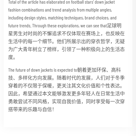
Total of the article has elaborated on football stars' down jacket
fashion combinations and trend analysis from multiple angles,
including design styles, matching techniques, brand choices, and
future trends. Through these explorations, we can see that足球明
星男生对时尚的不懈追求不仅体现在赛场上，也反映在
生活中的每一个细节。他们所展示出的穿衣哲学，无疑
为广大青年树立了榜样，引领了一种积极向上的生活态
度。
The future of down jackets is expected to朝着更加环保、高科
技、多样化方向发展。随着时代的发展，人们对于冬季
穿着的不仅限于保暖，更关注其文化价值和个性表达。
因此，希望通过本文能够激发更多年轻人在日常生活中
勇敢尝试不同风格，实现自我价值，同时享受每一次穿
搭带来的乐趣与自信！