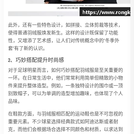
此外，还有一些特色设计，如拼接、立体剪裁等技术，
使得普通羽绒服焕发新生。这样的设计既保留了功能
性，又增添了艺术感，让人们对传统概念中的“冬季外
套”有了新的认识。
2、巧妙搭配提升时尚感
对于足球明星而言，如何巧妙搭配羽绒服是至关重要的
一环。在日常生活中，他们常常利用简单但精致的小物
件来提升整体造型。例如，一条独特设计的围巾或一顶
别致帽子，可以为单调的造型增加趣味，也体现了个人
品味。
在鞋款方面，与羽绒服相匹配的运动鞋也是不可忽视的
重要元素。不少球星选择经典款式如阿迪达斯或者耐
克，而他们会根据场合选择不同颜色和材质，以求达到