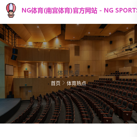
体育热点
首页
体育热点