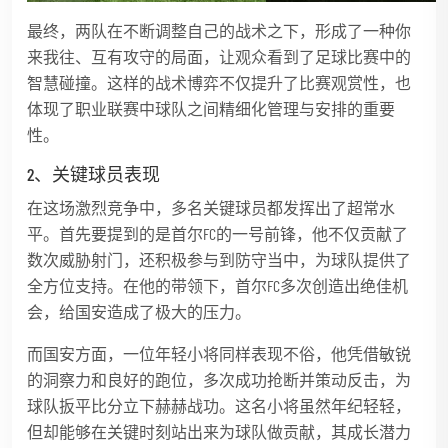
最终，两队在不断调整自己的战术之下，形成了一种你
来我往、互有攻守的局面，让观众看到了足球比赛中的
智慧碰撞。这样的战术博弈不仅提升了比赛观赏性，也
体现了职业联赛中球队之间精细化管理与安排的重要
性。
2、关键球员表现
在这场激烈竞争中，多名关键球员都发挥出了超常水
平。首先要提到的是首尔FC的一号前锋，他不仅贡献了
数次威胁射门，还积极参与到防守当中，为球队提供了
全方位支持。在他的带领下，首尔FC多次创造出绝佳机
会，给国安造成了极大的压力。
而国安方面，一位年轻小将同样表现不俗，他凭借敏锐
的洞察力和良好的跑位，多次成功抢断并策动反击，为
球队扳平比分立下赫赫战功。这名小将虽然年纪轻轻，
但却能够在关键时刻站出来为球队做贡献，其成长潜力