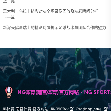
上一篇
意大利与乌拉圭精彩对决全场录像回放及精彩瞬间分析
下一篇
新泻天鹅与瑞士的精彩对决揭示足球战术与团队合作的魅力
NG体育(南宫体育)官方网站 - NG SPORTS✅🏆『rongkengsj.com』🏆