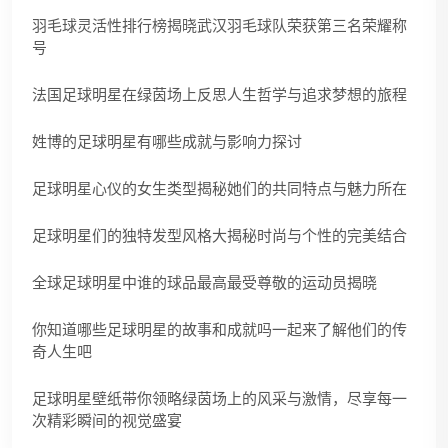
羽毛球灵活性排行榜揭晓武汉羽毛球队荣获第三名荣耀称
号
法国足球明星在绿茵场上反思人生哲学与追求梦想的旅程
姓博的足球明星有哪些成就与影响力探讨
足球明星心仪的女生类型揭秘她们的共同特点与魅力所在
足球明星们的独特发型风格大揭秘时尚与个性的完美结合
全球足球明星中谁的球品最高最受尊敬的运动员揭晓
你知道哪些足球明星的故事和成就吗一起来了解他们的传
奇人生吧
足球明星壁纸带你领略绿茵场上的风采与激情，尽享每一
次精彩瞬间的视觉盛宴