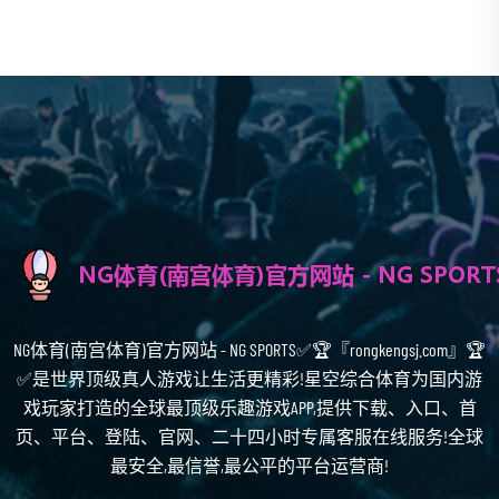
NG体育(南宫体育)官方网站 - NG SPORTS✅🏆『rongkengsj.com』🏆
✅是世界顶级真人游戏让生活更精彩!星空综合体育为国内游
戏玩家打造的全球最顶级乐趣游戏APP,提供下载、入口、首
页、平台、登陆、官网、二十四小时专属客服在线服务!全球
最安全,最信誉,最公平的平台运营商!