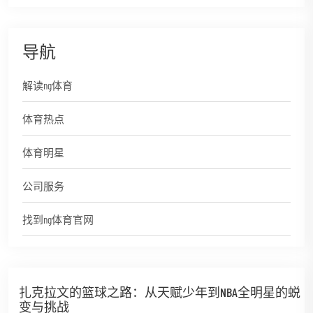
导航
解读ng体育
体育热点
体育明星
公司服务
找到ng体育官网
扎克拉文的篮球之路：从天赋少年到NBA全明星的蜕
变与挑战