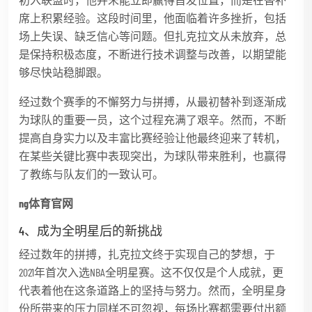
席上积累经验。这段时间里，他面临着许多挫折，包括
场上失误、缺乏信心等问题。但扎克拉文从未放弃，总
是保持积极态度，不断进行技术调整与改善，以期望能
够尽快站稳脚跟。
经过数个赛季的不懈努力与拼搏，从最初替补到逐渐成
为球队的重要一员，这个过程充满了艰辛。然而，不断
提高自身实力以及丰富比赛经验让他最终迎来了转机，
在某些关键比赛中表现突出，为球队带来胜利，也赢得
了教练与队友们的一致认可。
ng体育官网
4、成为全明星后的新挑战
经过数年的拼搏，扎克拉文终于实现自己的梦想，于
2021年首次入选NBA全明星赛。这不仅仅是个人成就，更
代表着他在这条道路上的坚持与努力。然而，全明星身
份所带来的压力同样不可忽视，每场比赛都需要付出额