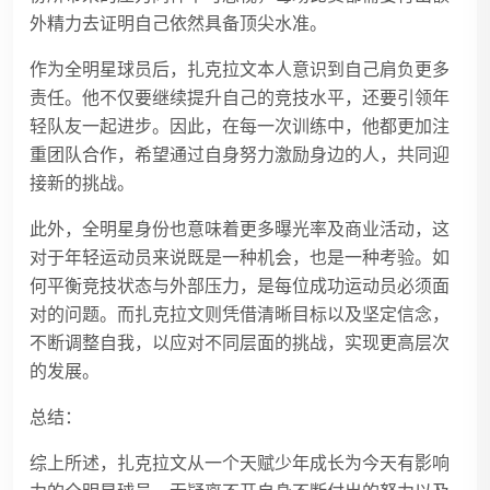
外精力去证明自己依然具备顶尖水准。
作为全明星球员后，扎克拉文本人意识到自己肩负更多
责任。他不仅要继续提升自己的竞技水平，还要引领年
轻队友一起进步。因此，在每一次训练中，他都更加注
重团队合作，希望通过自身努力激励身边的人，共同迎
接新的挑战。
此外，全明星身份也意味着更多曝光率及商业活动，这
对于年轻运动员来说既是一种机会，也是一种考验。如
何平衡竞技状态与外部压力，是每位成功运动员必须面
对的问题。而扎克拉文则凭借清晰目标以及坚定信念，
不断调整自我，以应对不同层面的挑战，实现更高层次
的发展。
总结：
综上所述，扎克拉文从一个天赋少年成长为今天有影响