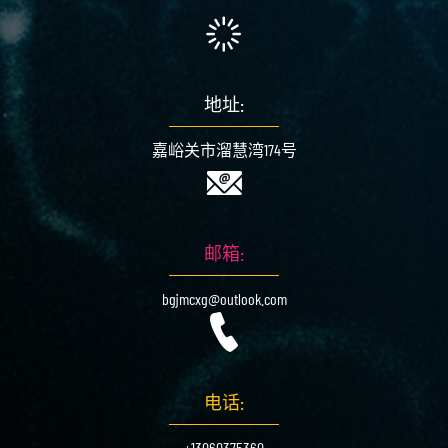
地址:
嘉峪关市溜慧湾174号
邮箱:
bgjmcxg@outlook.com
电话:
+13060375360