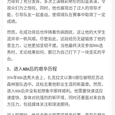
力得到了充分发挥，多次上演精彩绝伦的扣篮表演，令
观众们为之惊叹。同时，他也展现出了过人的领导才
能，引导队友一起奋战，使得球队在赛事中取得了一定
成绩。
然而，在成功背后也伴随着伤病困扰，这让他的大学生
涯并非一帆风顺。尽管如此，这段经历无疑锻炼了他的
意志力，让他更加坚韧不拔。当他最终决定参加NBA选
秀时，无论结果如何，都已为自己打下了一块坚实的平
台。
3、进入NBA后的艰辛历程
2014年NBA选秀大会上，扎克拉文以第13顺位被明尼苏达
森林狼队选中。这标志着他职业生涯的新篇章。然而，
进入NBA后并没有如想象中那样顺利。他需要快速适应
速度快、身体对抗强烈的新环境，同时还要面对来自各
方压力，包括媒体关注和球迷期待。
初入联盟时，他并未能立即赢得首发位置，而是在替补