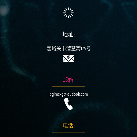
地址:
嘉峪关市溜慧湾174号
邮箱:
bgjmcxg@outlook.com
电话: