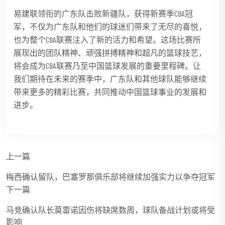
易建联领衔的广东队击败新疆队，获得新赛季CBA冠
军，不仅为广东队和他们的球迷们带来了无尽的喜悦，
也为整个CBA联赛注入了新的活力和希望。这场比赛所
展现出的团队精神、顽强拼搏精神和超凡的篮球技艺，
将会成为CBA联赛乃至中国篮球发展的重要里程碑。让
我们期待在未来的赛季中，广东队和其他球队能够继续
带来更多的精彩比赛，共同推动中国篮球事业的发展和
进步。
上一篇
梅西确认留队，巴塞罗那俱乐部将继续加强实力以争夺冠军
下一篇
马竞确认队长莫雷诺因伤将缺席数周，球队备战计划或将受
影响