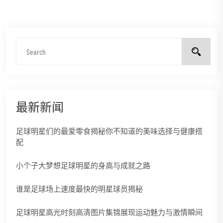
最新新闻
足球明星们的最爱零食揭秘你不知道的美味选择与健康搭
配
小个子大梦想足球明星的身高与成就之路
谁是足球场上速度最快的明星球员揭秘
足球明星高光时刻高清图片集锦展现运动魅力与激情瞬间