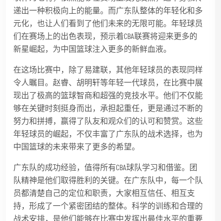
递出一种积极向上的能量。而广东队整体的年轻化和多
元化，也让人们看到了他们未来的无限可能。年轻球员
们在赛场上的出色表现，预示着CBA联赛将迎来更多的
新星崛起，为中国篮球注入更多的新鲜血液。
在这场比赛中，除了易建联，其他年轻球员的表现同样
令人瞩目。赵睿、胡明轩等年轻一代球员，在比赛中展
现出了极高的篮球智商和超强的竞技水平。他们不仅能
够在关键时刻挺身而出，承担起重任，更是通过不断的
努力和拼搏，赢得了队友和观众们的认可和赞赏。这些
年轻球员的崛起，不仅丰富了广东队的战术选择，也为
中国篮球的未来带来了更多的希望。
广东队的成功经验，值得所有CBA球队学习和借鉴。团
队精神是他们取得胜利的关键。在广东队中，每一个队
员都清楚自己的定位和职责，大家相互信任、相互支
持，形成了一个紧密团结的整体。科学的训练和合理的
战术安排，是他们能够在比赛中发挥出最佳水平的重要