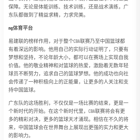
保障。无论是体能训练、技术训练，还是战术演练，广
东队都做到了精益求精，力求完美。
ng体育平台
易建联的榜样作用，对于整个CBA联赛乃至中国篮球都
有着深远的影响。他用自己的实际行动证明了，只要有
梦想和坚持，不论年龄大小，都可以在赛场上实现自我
价值。他的敬业精神和对篮球的热爱，激励着无数年轻
球员不断努力，追求自己的篮球梦想。他的成功也向社
会传递了一种积极向上的正能量，让更多的人关注和支
持中国篮球。
广东队的这场胜利，不仅仅是一场比赛的结束，更是一
个新时代的开始。在这个新时代里，CBA联赛将会有更
多的精彩对决，更多的篮球天才涌现。相信在不久的将
来，中国篮球会在世界舞台上展现出更强的实力和更大
的影响力。