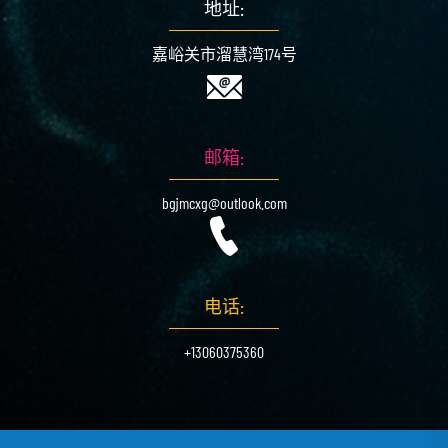
地址:
嘉峪关市溜慧湾174号
邮箱:
bgjmcxg@outlook.com
电话:
+13060375360