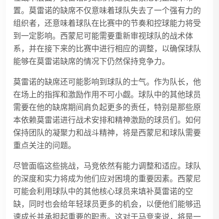
置。莫雷诺的缺席不仅意味着球队失去了一个强有力的
组织者，还意味着球队在比赛中的节奏和控球能力将受
到一定影响。西蒙尼可能需要重新审视球队的战术体
系，并在接下来的比赛中进行相应的调整，以确保球队
能够在莫雷诺缺席的情况下仍然保持竞争力。
莫雷诺的缺席还可能影响到球队的士气。作为队长，他
在场上的指挥和激励作用不可小觑。球队中的其他球员
需要在他的缺席期间肩负起更多的责任，特别是那些原
本依赖莫雷诺进行战术安排和精神激励的球员们。如何
保持团队的凝聚力和战斗精神，将是西蒙尼和球队需要
重点关注的问题。
尽管面临这些挑战，马竞依然有能力调整和适应。球队
的深度和实力将成为他们应对困境的重要因素。西蒙尼
可能会利用球队中的其他核心球员来填补莫雷诺的空
缺，同时也会给年轻球员更多的机会，以便他们能够迅
速成长并承担起重要的职责。这对于马竞来说，将是一