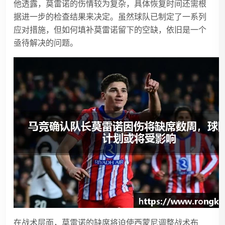
他透露，莫雷诺的伤情较为复杂，具体恢复时间还需根
据进一步的检查结果来决定。虽然球队已制定了一系列
应对措施，但如何填补莫雷诺留下的空缺，依旧是一个
亟待解决的问题。
在战术层面，莫雷诺的缺席将迫使西蒙尼调整战术布