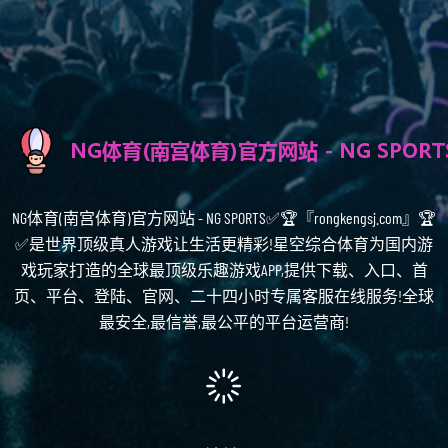
NG体育(南宫体育)官方网站 - NG SPORTS✅🏆『rongkengsj.com』🏆
✅是世界顶级真人游戏让生活更精彩!星空综合体育为国内游
戏玩家打造的全球最顶级乐趣游戏APP,提供下载、入口、首
页、平台、登陆、官网、二十四小时专属客服在线服务!全球
最安全,最信誉,最公平的平台运营商!